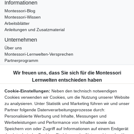
Informationen
Montessori-Blog
Montessori-Wissen
Arbeitsblätter
Anleitungen und Zusatzmaterial
Unternehmen
Über uns
Montessori-Lernwelten-Versprechen
Partnerprogramm
Widerrufsrecht
Bestellung widerrufen
Datenschutzerklärung
Cookie-Einstellungen:
Neben den technisch notwendigen
AGB
Cookies verwenden wir Cookies, um die Nutzung unserer Website
Impressum
zu analysieren. Unter Statistik und Marketing führen wir und unser
Partner folgende Datenverarbeitungsprozesse durch:
Aktuelles rund um Montessori-Materialien und
Personalisierte Werbung und Inhalte, Messungen und
Montessori-Pädagogik.
Werbeleistungen und Performance von Inhalten sowie das
Kostenfreie wöchentliche Infos
Speichern von oder Zugriff auf Informationen auf einem Endgerät