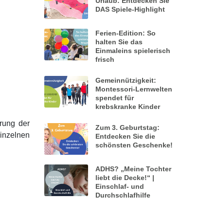
Urlaub: Entdecken Sie
DAS Spiele-Highlight
Ferien-Edition: So
halten Sie das
Einmaleins spielerisch
frisch
Gemeinnützigkeit:
Montessori-Lernwelten
spendet für
krebskranke Kinder
rung der
Zum 3. Geburtstag:
inzelnen
Entdecken Sie die
schönsten Geschenke!
ADHS? „Meine Tochter
liebt die Decke!“ |
Einschlaf- und
Durchschlafhilfe