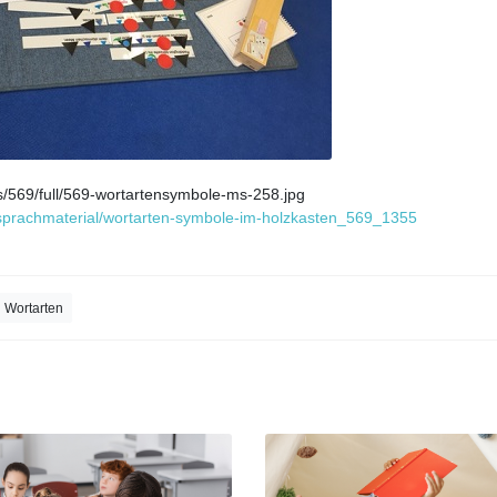
s/569/full/569-wortartensymbole-ms-258.jpg
l/sprachmaterial/wortarten-symbole-im-holzkasten_569_1355
Wortarten