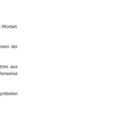
 Wortart.
ennen der
atzes aus
alerweise
nsymbolen