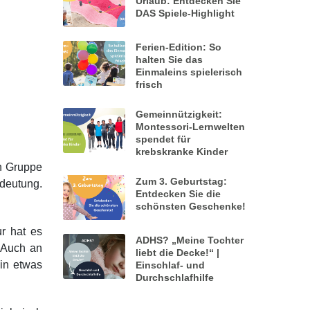
Urlaub: Entdecken Sie
DAS Spiele-Highlight
Ferien-Edition: So
halten Sie das
Einmaleins spielerisch
frisch
Gemeinnützigkeit:
Montessori-Lernwelten
spendet für
krebskranke Kinder
n Gruppe
Zum 3. Geburtstag:
deutung.
Entdecken Sie die
schönsten Geschenke!
ur hat es
ADHS? „Meine Tochter
 Auch an
liebt die Decke!“ |
ein etwas
Einschlaf- und
Durchschlafhilfe