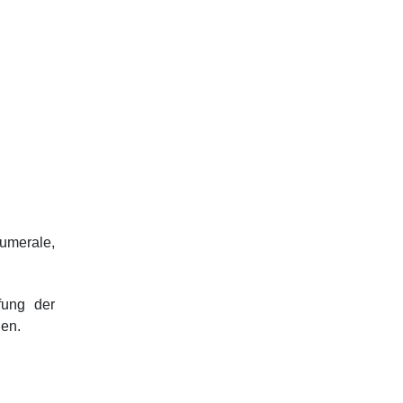
Numerale,
fung der
ien.