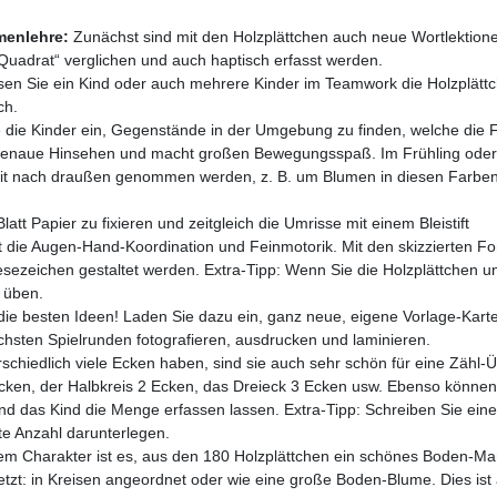
menlehre:
Zunächst sind mit den Holzplättchen auch neue Wortlektion
 „Quadrat“ verglichen und auch haptisch erfasst werden.
ssen Sie ein Kind oder auch mehrere Kinder im Teamwork die Holzplätt
ch.
 die Kinder ein, Gegenstände in der Umgebung zu finden, welche die 
as genaue Hinsehen und macht großen Bewegungsspaß. Im Frühling od
mit nach draußen genommen werden, z. B. um Blumen in diesen Farbe
att Papier zu fixieren und zeitgleich die Umrisse mit einem Bleistift
rt die Augen-Hand-Koordination und Feinmotorik. Mit den skizzierten F
esezeichen gestaltet werden. Extra-Tipp: Wenn Sie die Holzplättchen u
n üben.
ie besten Ideen! Laden Sie dazu ein, ganz neue, eigene Vorlage-Kart
ächsten Spielrunden fotografieren, ausdrucken und laminieren.
schiedlich viele Ecken haben, sind sie auch sehr schön für eine Zähl-
Ecken, der Halbkreis 2 Ecken, das Dreieck 3 Ecken usw. Ebenso können
d das Kind die Menge erfassen lassen. Extra-Tipp: Schreiben Sie eine 
kte Anzahl darunterlegen.
em Charakter ist es, aus den 180 Holzplättchen ein schönes Boden-Ma
tzt: in Kreisen angeordnet oder wie eine große Boden-Blume. Dies ist