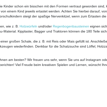
e Kinder schon ein bisschen mit den Formen vertraut geworden sind,
 von einem Kind jeweils ertastet werden. Achten Sie hierbei darauf, von
 Vorschulkindern steigt der spaßige Nervenkitzel, wenn zum Ertasten di
en, wie z. B.
Holzwürfeln
und/oder
Regenbogenbausteinen
eignen sich
-Material. Kipplaster, Bagger und Traktoren können die 180 Teile sich
einer großen Schale, die z. B. mit Reis oder Mais gefüllt ist. Anschließ
rkzeugen wiederfinden. Denkbar für die Schatzsuche sind Löffel, Holzz
 Ihnen am besten? Wir freuen uns sehr, wenn Sie uns auf Instagram od
erichten! Viel Freude beim kreativen Spielen und Lernen, wünscht Ih