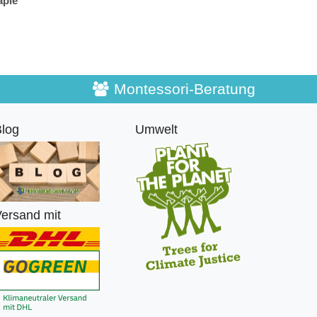
apie
Montessori-Beratung
log
Umwelt
ersand mit