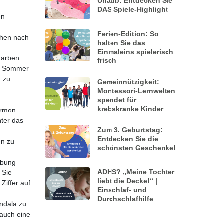
Urlaub: Entdecken Sie
DAS Spiele-Highlight
en
Ferien-Edition: So
chen nach
halten Sie das
Einmaleins spielerisch
Farben
frisch
er Sommer
n zu
Gemeinnützigkeit:
Montessori-Lernwelten
spendet für
krebskranke Kinder
ormen
nter das
Zum 3. Geburtstag:
Entdecken Sie die
en zu
schönsten Geschenke!
Übung
ADHS? „Meine Tochter
 Sie
liebt die Decke!“ |
Ziffer auf
Einschlaf- und
Durchschlafhilfe
ndala zu
 auch eine