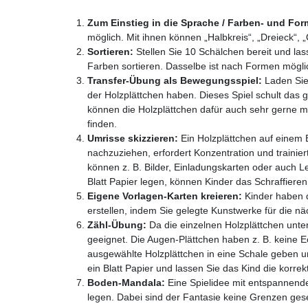
Zum Einstieg in die Sprache / Farben- und For
möglich. Mit ihnen können „Halbkreis“, „Dreieck“,
Sortieren:
Stellen Sie 10 Schälchen bereit und la
Farben sortieren. Dasselbe ist nach Formen mögli
Transfer-Übung als Bewegungsspiel:
Laden Sie
der Holzplättchen haben. Dieses Spiel schult d
können die Holzplättchen dafür auch sehr gerne 
finden.
Umrisse skizzieren:
Ein Holzplättchen auf einem Bl
nachzuziehen, erfordert Konzentration und trainie
können z. B. Bilder, Einladungskarten oder auch L
Blatt Papier legen, können Kinder das Schraffiere
Eigene Vorlagen-Karten kreieren:
Kinder haben d
erstellen, indem Sie gelegte Kunstwerke für die n
Zähl-Übung:
Da die einzelnen Holzplättchen unter
geeignet. Die Augen-Plättchen haben z. B. keine 
ausgewählte Holzplättchen in eine Schale geben un
ein Blatt Papier und lassen Sie das Kind die korre
Boden-Mandala:
Eine Spielidee mit entspannend
legen. Dabei sind der Fantasie keine Grenzen gese