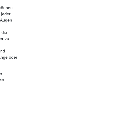
 können
 jeder
e Augen
 die
er zu
end
ange oder
er
nen