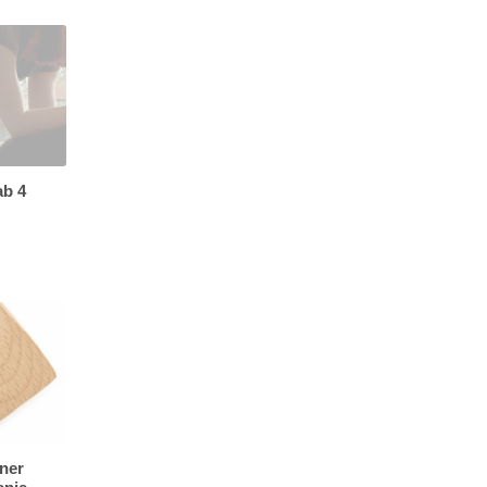
ab 4
ner