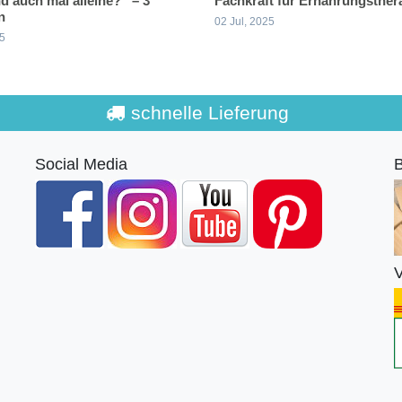
d auch mal alleine?“ – 3
Fachkraft für Ernährungsther
n
02 Jul, 2025
25
schnelle Lieferung
Social Media
B
V